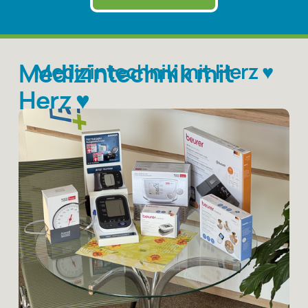
Medizintechnik mit 
Medizintechnik mit Herz 
♥️
Herz 
♥️
Bei uns finden Sie eine sorgfältig 
ausgewählte Vielfalt an Medizinprodukten, 
Geräten und Verbrauchsmaterialien für 