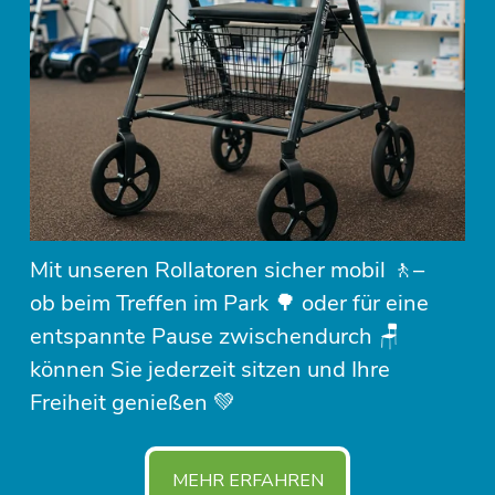
Mit unseren Rollatoren sicher mobil 🚶– 
ob beim Treffen im Park 🌳 oder für eine 
entspannte Pause zwischendurch 🪑 
können Sie jederzeit sitzen und Ihre 
Freiheit genießen 💚
MEHR ERFAHREN